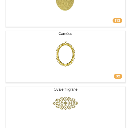
113
Camées
32
Ovale filigrane