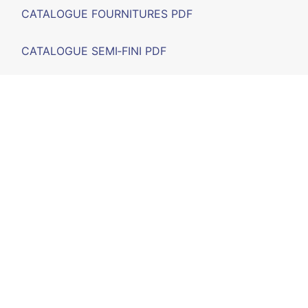
CATALOGUE FOURNITURES PDF
CATALOGUE SEMI‑FINI PDF
SALONS
F.A.Q.
CONTACT
CALLE D'ARTRUTX, nº 11 (POIMA) - 07714 Maó, Illes
Balears - España