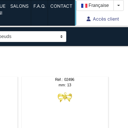
(current)
(current)
(current)
Française
UE
SALONS
F.A.Q.
CONTACT
Togg
NI
Accès client
current)
Réf.: 02496
mm: 13